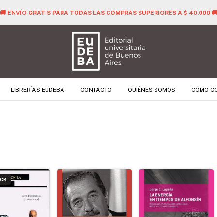
🚚 ENVÍO GRATIS PARA TODAS LAS COMPRAS SUPERIORES A $ 40.000 
LIBRERÍAS EUDEBA
CONTACTO
QUIÉNES SOMOS
CÓMO C
OCK