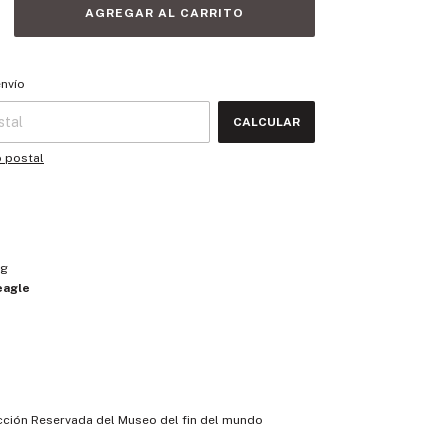
 CP:
CAMBIAR CP
envío
CALCULAR
o postal
ng
eagle
ción Reservada del Museo del fin del mundo