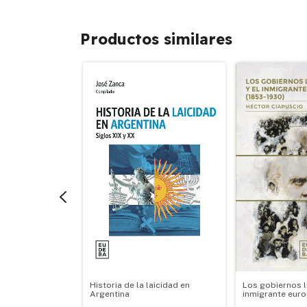
Productos similares
eronista
Historia de la laicidad en
Los gobiernos li
Argentina
inmigrante eur
-1930)