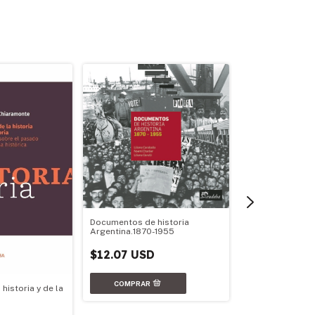
Documentos de historia
Los desafíos de 
Argentina.1870-1955
democrática 19
$12.07 USD
$13.50 USD
historia y de la