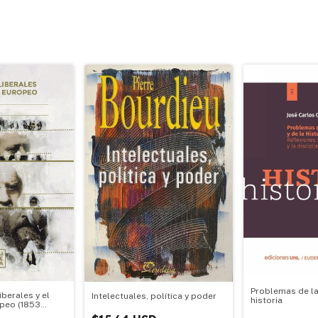
Problemas de la 
berales y el
Intelectuales, política y poder
historia
opeo (1853