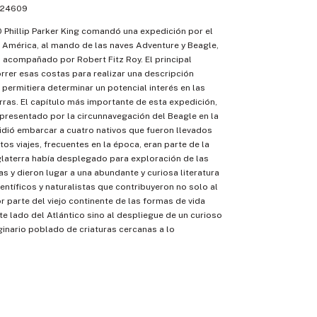
24609
0 Phillip Parker King comandó una expedición por el
e América, al mando de las naves Adventure y Beagle,
o acompañado por Robert Fitz Roy. El principal
orrer esas costas para realizar una descripción
 permitiera determinar un potencial interés en las
ras. El capítulo más importante de esta expedición,
epresentado por la circunnavegación del Beagle en la
idió embarcar a cuatro nativos que fueron llevados
tos viajes, frecuentes en la época, eran parte de la
laterra había desplegado para exploración de las
as y dieron lugar a una abundante y curiosa literatura
entíficos y naturalistas que contribuyeron no solo al
 parte del viejo continente de las formas de vida
te lado del Atlántico sino al despliegue de un curioso
ginario poblado de criaturas cercanas a lo