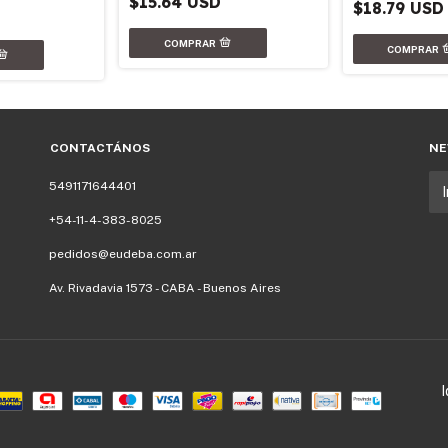
$15.64 USD
$18.79 USD
CONTACTÁNOS
NE
5491171644401
+54-11-4-383-8025
pedidos@eudeba.com.ar
Av. Rivadavia 1573 - CABA - Buenos Aires