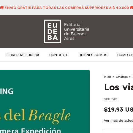
🚚 ENVÍO GRATIS PARA TODAS LAS COMPRAS SUPERIORES A $ 40.000 
LIBRERÍAS EUDEBA
CONTACTO
QUIÉNES SOMOS
CÓMO C
Inicio
>
Catalogo
>
Los vi
SKU:
542
$19.93 U
Ver más detalle