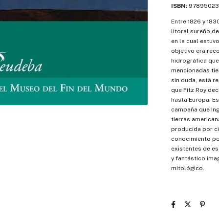
ISBN:
97895023
Entre 1826 y 183
litoral sureño d
en la cual estuv
objetivo era rec
hidrográfica que
mencionadas tier
sin duda, está r
que Fitz Roy dec
hasta Europa. Es
campaña que Ing
tierras american
producida por ci
conocimiento por
existentes de es
y fantástico ima
mitológico.