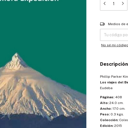
Entregas para el
Medios de 
No sé mi códig
Descripción
Phillip Parker Ki
Los viajes del B
Eudeba
Páginas:
408
Alto:
24.0 cm.
Ancho:
17.0 cm.
Peso:
0.3 kgs.
Colección:
Colec
Edición:
2015