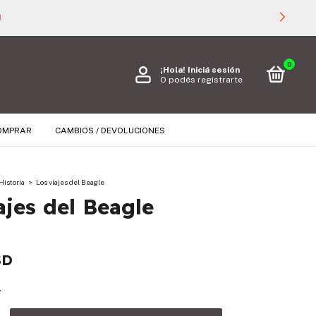

0
¡Hola!
Iniciá sesión
O podés registrarte
OMPRAR
CAMBIOS / DEVOLUCIONES
Historia
>
Los viajes del Beagle
ajes del Beagle
SD
s