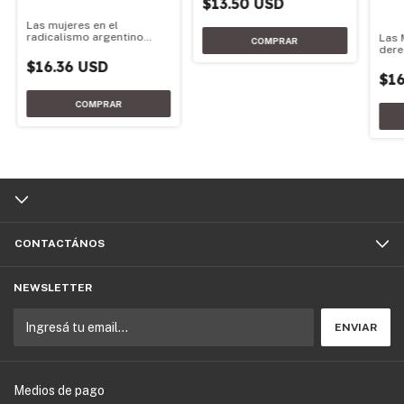
$13.50 USD
Las mujeres en el
radicalismo argentino
Las 
1890-2020
dere
$16.36 USD
$16
CONTACTÁNOS
NEWSLETTER
Medios de pago