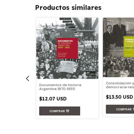
Productos similares
Consolidación y 
Documentos de historia
democracia neo
Argentina.1870-1955
2001
$13.50 USD
$12.07 USD
omida
D