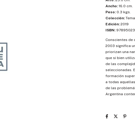
Alto:
23.0 cm.
Ancho:
16.0 cm.
Peso:
0.3 kgs.
Colección:
Temas
Edición:
2019
ISBN:
97895023
Conscientes de q
2003 significa u
priorizan una na
que si bien util
de las compleji
seleccionadas. E
formación superi
a todas aquellas
de las problemát
Argentina cont