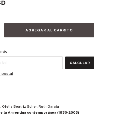
SD
s
 CP:
CAMBIAR CP
envío
CALCULAR
o postal
, Ofelia Beatriz Scher, Ruth García
 de la Argentina contemporánea (1930-2003)