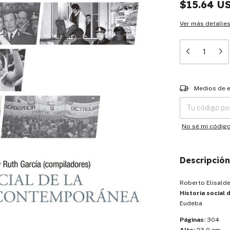
$15.64 U
Ver más detalle
Entregas para el
Medios de 
No sé mi códig
Descripción
Roberto Elisalde
Historia social
Eudeba
Páginas:
304