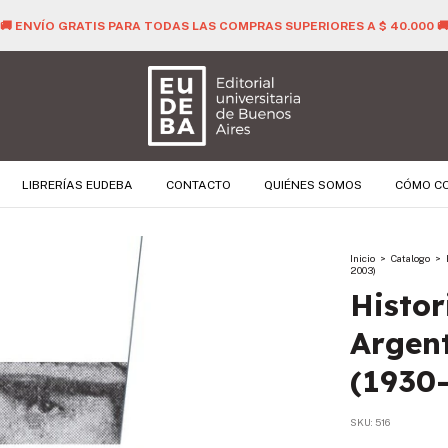
🚚 ENVÍO GRATIS PARA TODAS LAS COMPRAS SUPERIORES A $ 40.000 
LIBRERÍAS EUDEBA
CONTACTO
QUIÉNES SOMOS
CÓMO C
Inicio
>
Catalogo
>
2003)
Histor
Argen
(1930
SKU:
516