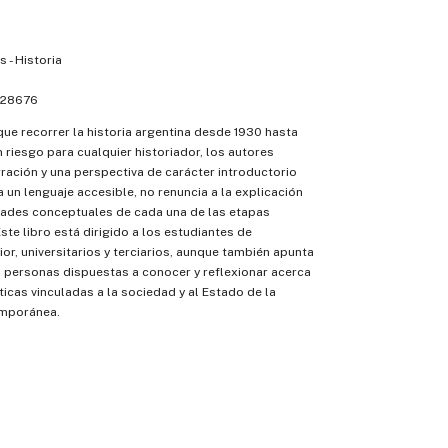
 - Historia
28676
ue recorrer la historia argentina desde 1930 hasta
n riesgo para cualquier historiador, los autores
rración y una perspectiva de carácter introductorio
iza un lenguaje accesible, no renuncia a la explicación
dades conceptuales de cada una de las etapas
ste libro está dirigido a los estudiantes de
or, universitarios y terciarios, aunque también apunta
 personas dispuestas a conocer y reflexionar acerca
icas vinculadas a la sociedad y al Estado de la
emporánea.