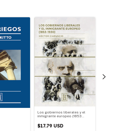
Los desafíos de 
democrática 19
$13.50 USD
Los gobiernos liberales y el
inmigrante europeo (1853
-1930)
$17.79 USD