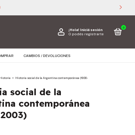

0
¡Hola!
Iniciá sesión
O podés registrarte
OMPRAR
CAMBIOS / DEVOLUCIONES
Historia
>
Historia social de la Argentina contemporánea (1930-
ia social de la
tina contemporánea
-2003)