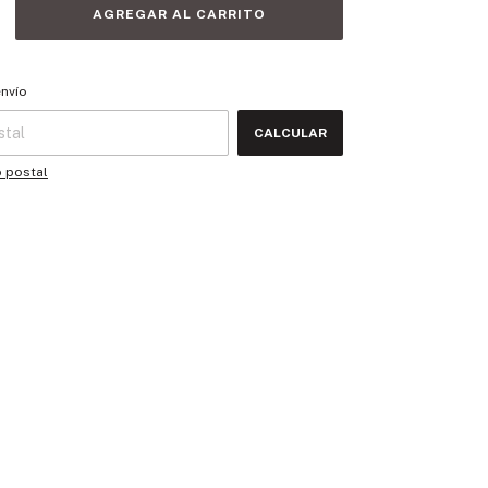
 CP:
CAMBIAR CP
envío
CALCULAR
o postal