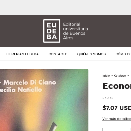
🚚 ENVÍO GRATIS PARA TODAS LAS COMPRAS SUPERIORES A $ 40.000 
LIBRERÍAS EUDEBA
CONTACTO
QUIÉNES SOMOS
CÓMO C
Inicio
>
Catalogo
>
Econo
SKU:
52
$7.07 US
Ver más detalle