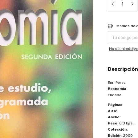
Entregas para el
Medios de 
No sé mi códig
Descripción
Enri Perez
Economía
Eudeba
Páginas:
Alto:
Ancho:
Peso:
0.3 kgs.
Colección:
Edición:
2000