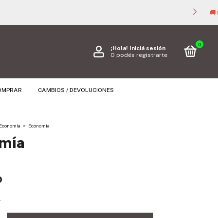

0
¡Hola!
Iniciá sesión
O podés registrarte
OMPRAR
CAMBIOS / DEVOLUCIONES
Economía
>
Economía
mía
D
s