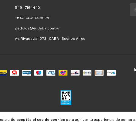
5491171644401
+54-11-4-383-8025
pedidos@eudeba.com.ar
Av. Rivadavia 1573 - CABA - Buenos Aires
Defensa de las y los consumidores. Para reclamos
ingresá acá.
/
Botón de arrepentimiento
este sitio
aceptás el uso de cookies
para agilizar tu experiencia de compra.