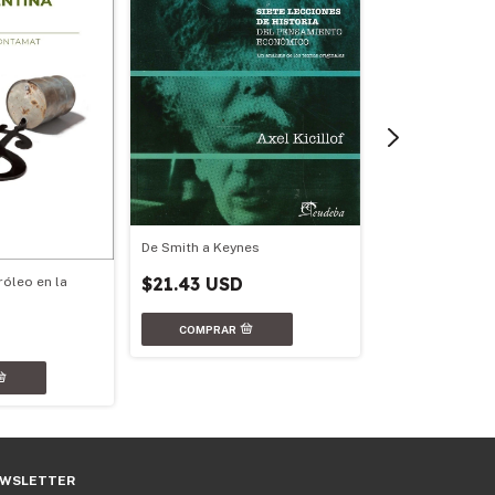
De Smith a Keynes
$21.43 USD
róleo en la
La empresa com
$17.14 USD
WSLETTER