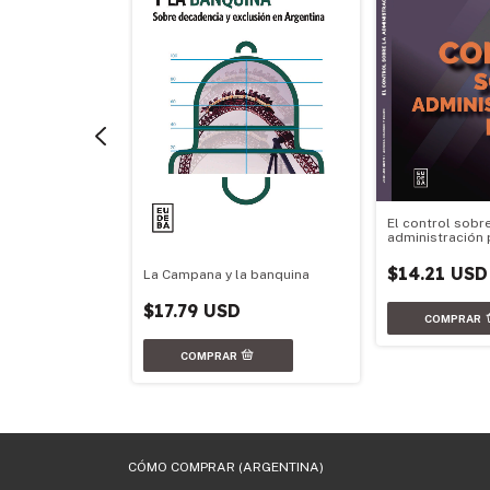
El control sobre
administración 
$14.21 USD
La Campana y la banquina
co, economía y
$17.79 USD
CÓMO COMPRAR (ARGENTINA)