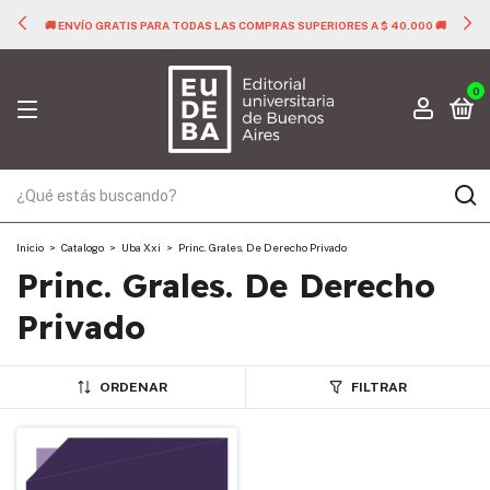
🚚 ENVÍO GRATIS PARA TODAS LAS COMPRAS SUPERIORES A $ 40.000 🚚
0
Inicio
>
Catalogo
>
Uba Xxi
>
Princ. Grales. De Derecho Privado
Princ. Grales. De Derecho
Privado
ORDENAR
FILTRAR