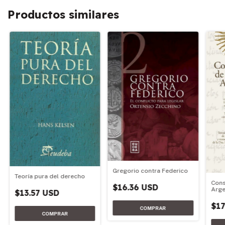
Productos similares
Gregorio contra Federico
Teoría pura del derecho
Cons
$16.36 USD
Arge
$13.57 USD
$17