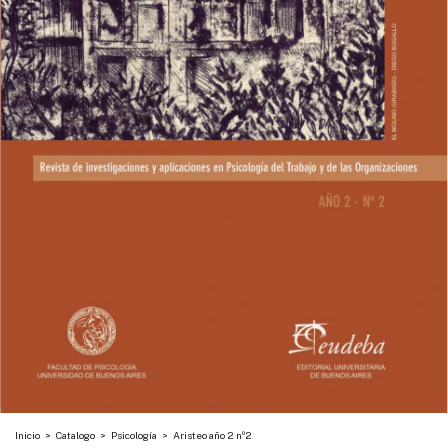
Inicio
>
Catalogo
>
Psicología
>
Aristeo año 2 nº2