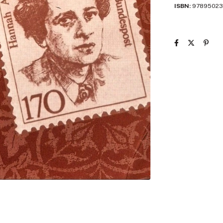
ISBN:
97895023