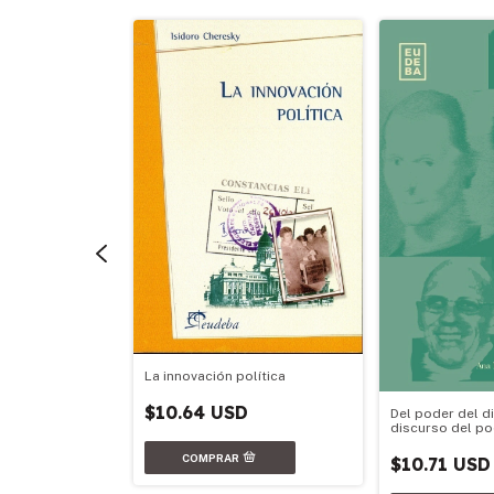
La innovación política
ble del agua en
$10.64 USD
Del poder del d
discurso del p
$10.71 USD