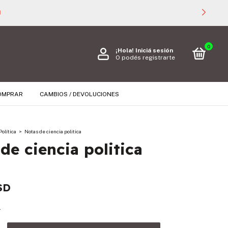
🚚
0
¡Hola!
Iniciá sesión
O podés registrarte
OMPRAR
CAMBIOS / DEVOLUCIONES
Política
>
Notas de ciencia politica
de ciencia politica
SD
s