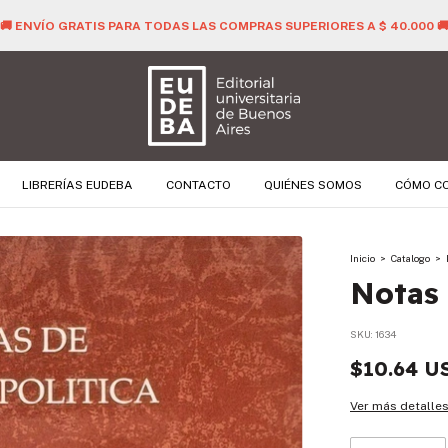
🚚 ENVÍO GRATIS PARA TODAS LAS COMPRAS SUPERIORES A $ 40.000 
LIBRERÍAS EUDEBA
CONTACTO
QUIÉNES SOMOS
CÓMO C
Inicio
>
Catalogo
>
Notas 
SKU:
1634
$10.64 U
Ver más detalle