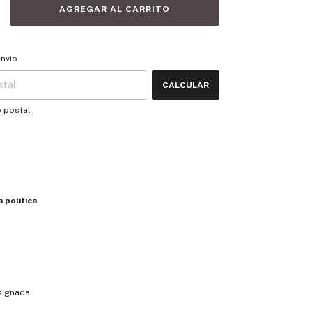
 CP:
CAMBIAR CP
envío
CALCULAR
o postal
 politica
signada