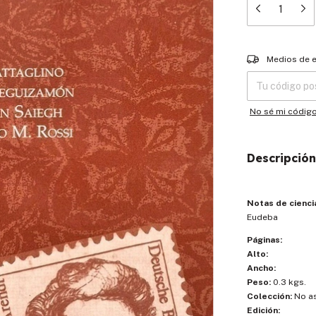
Entregas para el
Medios de 
No sé mi códig
Descripción
Notas de ciencia
Eudeba
Páginas:
Alto:
Ancho:
Peso:
0.3 kgs.
Colección:
No a
Edición: