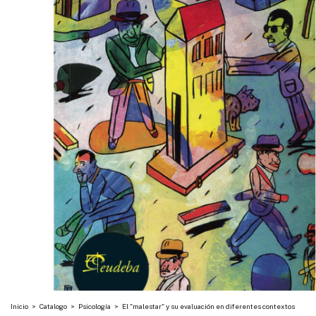
Inicio
>
Catalogo
>
Psicología
>
El "malestar" y su evaluación en diferentes contextos