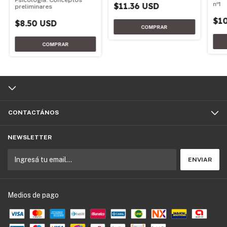
nº1
$11.36 USD
preliminares
$1
$8.50 USD
CONTACTÁNOS
NEWSLETTER
Medios de pago