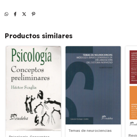
Productos similares
Temas de neurociencias
Revi
Psicología. Conceptos