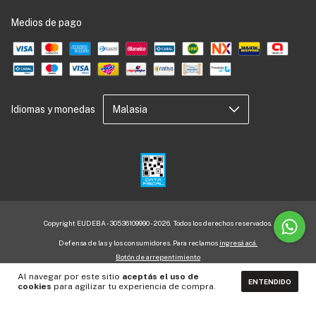
Medios de pago
Idiomas y monedas
Copyright EUDEBA - 30536109990 - 2026. Todos los derechos reservados.
Defensa de las y los consumidores. Para reclamos
ingresá acá.
Botón de arrepentimiento
Al navegar por este sitio
aceptás el uso de
ENTENDIDO
cookies
para agilizar tu experiencia de compra.