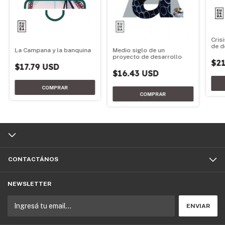
Cris
de d
Medio siglo de un
La Campana y la banquina
edic
proyecto de desarrollo
$21
$17.79 USD
$16.43 USD
CONTACTÁNOS
NEWSLETTER