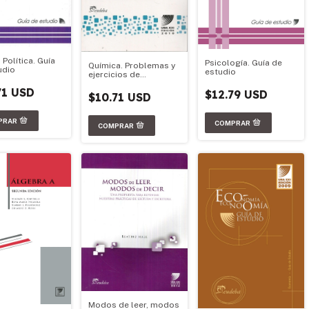
 Política. Guía
Psicología. Guía de
Química. Problemas y
udio
estudio
ejercicios de
aplicación para
71 USD
Química
$12.79 USD
$10.71 USD
Modos de leer, modos