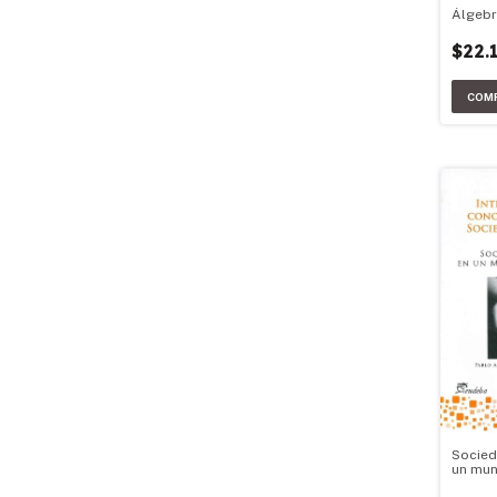
Álgebr
$22.
Socied
un mun