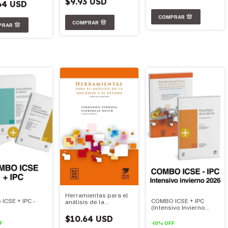
$9.93 USD
64 USD
Herramientas para el
ICSE + IPC -
COMBO ICSE + IPC
análisis de la
(Intensivo Invierno
sociedad y el estado.
2026)
Ed. 2017
$10.64 USD
F
-
10
%
OFF