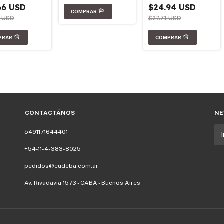
66 USD
$24.94 USD
9 USD
$27.71 USD
CONTACTÁNOS
NE
5491171644401
+54-11-4-383-8025
pedidos@eudeba.com.ar
Av. Rivadavia 1573 - CABA - Buenos Aires