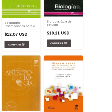
Biología. Guía de
Sociología.
estudio
Orientaciones para el
estudio de la
$18.21 USD
bibliografía
$12.07 USD
obligatoria