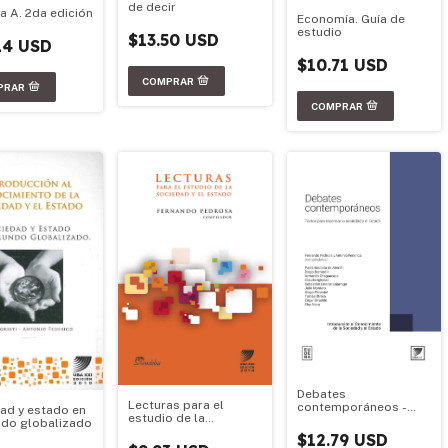
de decir
a A. 2da edición
Economía. Guía de
estudio
$13.50 USD
14 USD
$10.71 USD
Debates
Lecturas para el
contemporáneos -
ad y estado en
estudio de la
UBA XXI - Material
do globalizado
sociedad y el Estado
Oficial 2025
$12.79 USD