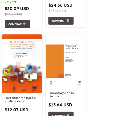
-
10
%
OFF
$24.36 USD
$30.09 USD
$27.07 USD
$33.43 USD
Filosofía(s) de la
ciencia
Herramientas para el
análisis de la
$15.64 USD
sociedad y el estado
$12.07 USD