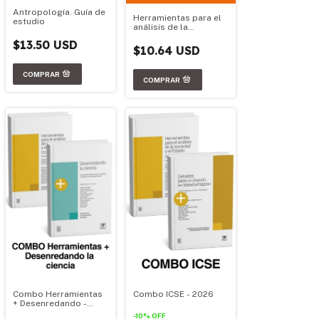
Antropología. Guía de
Herramientas para el
estudio
análisis de la
sociedad y el estado.
$13.50 USD
Ed. 2016
$10.64 USD
Combo Herramientas
Combo ICSE - 2026
+ Desenredando -
2026
-
10
%
OFF