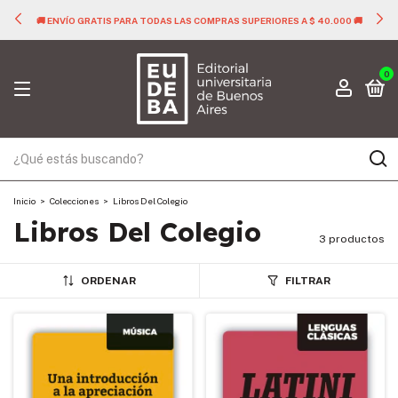
🚚 ENVÍO GRATIS PARA TODAS LAS COMPRAS SUPERIORES A $ 40.000 🚚
0
Inicio
>
Colecciones
>
Libros Del Colegio
Libros Del Colegio
3 productos
ORDENAR
FILTRAR