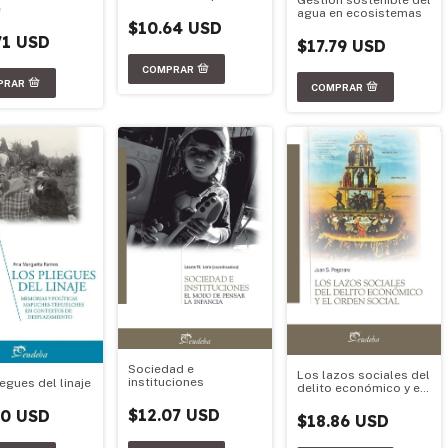
Gestión sostenible del
e
agua en ecosistemas
$10.64 USD
71 USD
$17.79 USD
Sociedad e
Los lazos sociales del
instituciones
egues del linaje
delito económico y el
orden social
$12.07 USD
50 USD
$18.86 USD