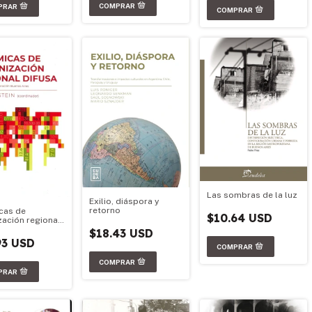
Las sombras de la luz
Exilio, diáspora y
retorno
cas de
$10.64 USD
zación regional
$18.43 USD
93 USD