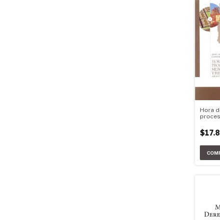
Hora d
proces
acumul
de tra
$17.