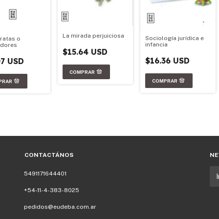
La mirada perjuiciosa
Sociología jurídica e
ratas o
infancia
adores
$15.64 USD
$16.36 USD
07 USD
CONTACTÁNOS
NE
5491171644401
+54-11-4-383-8025
pedidos@eudeba.com.ar