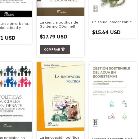
La salud inalcanzable
La ciencia política de
turación urbana,
Guillermo ODonnell
cionalidad y
$15.64 USD
tabilidad de
$17.79 USD
es
71 USD
olitanas y
es dif
La innovación política
as sociales en