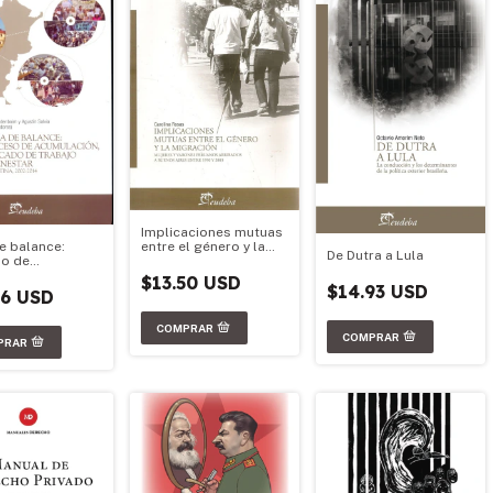
Implicaciones mutuas
entre el género y la
e balance:
De Dutra a Lula
migración
o de
ación, mercado
$13.50 USD
$14.93 USD
bajo y bienestar
86 USD