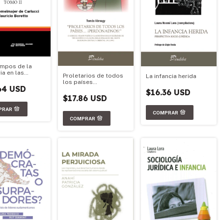
empos de la
a en las
Proletarios de todos
La infancia herida
s políticas de
los países
na y Chile
64 USD
¡Perdonadnos!
$16.36 USD
$17.86 USD