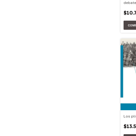
debat
$10.
Los pli
$13.