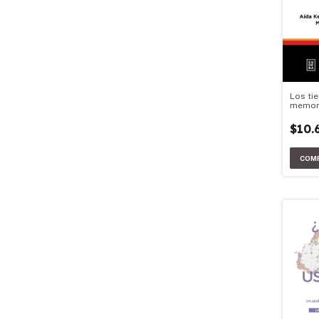
Los ti
memori
agenda
Argenti
$10.