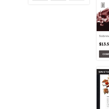
Sobrev
$13.
SIN ST