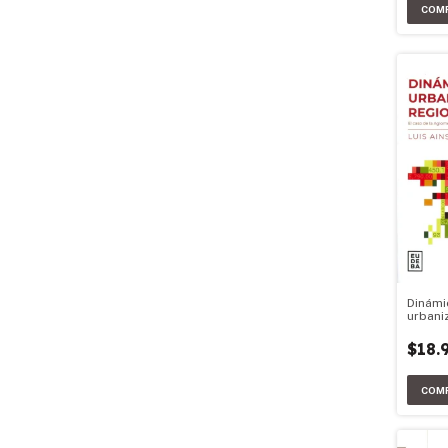
Dinámi
urbani
difusa
$18.