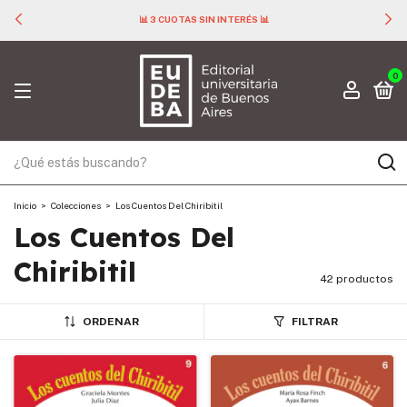
📊 3 CUOTAS SIN INTERÉS 📊
0
Inicio
>
Colecciones
>
Los Cuentos Del Chiribitil
Los Cuentos Del
Chiribitil
42 productos
ORDENAR
FILTRAR