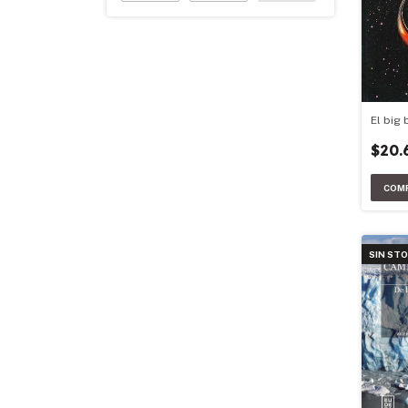
El big
$20.
SIN ST