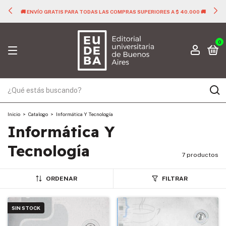
🚚 ENVÍO GRATIS PARA TODAS LAS COMPRAS SUPERIORES A $ 40.000 🚚
0
Inicio
>
Catalogo
>
Informática Y Tecnología
Informática Y
Tecnología
7 productos
ORDENAR
FILTRAR
SIN STOCK