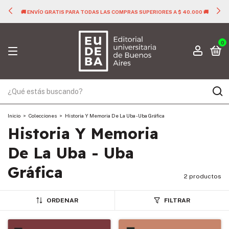
🚚 ENVÍO GRATIS PARA TODAS LAS COMPRAS SUPERIORES A $ 40.000 🚚
0
Inicio
>
Colecciones
>
Historia Y Memoria De La Uba - Uba Gráfica
Historia Y Memoria
De La Uba - Uba
Gráfica
2 productos
ORDENAR
FILTRAR