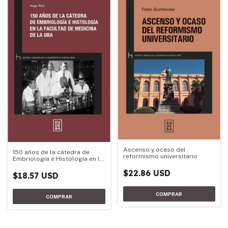
Ascenso y ocaso del
150 años de la cátedra de
reformismo universitario
Embriología e Histología en la
Facultad de Medicina de la
$22.86 USD
UBA
$18.57 USD