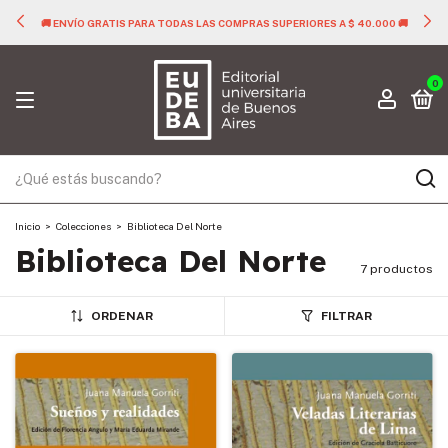
🚚 ENVÍO GRATIS PARA TODAS LAS COMPRAS SUPERIORES A $ 40.000 🚚
0
Inicio
>
Colecciones
>
Biblioteca Del Norte
Biblioteca Del Norte
7 productos
ORDENAR
FILTRAR