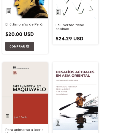
El último año de Perón
La libertad tiene
espinas
$20.00 USD
$24.29 USD
Para animarse a leer a