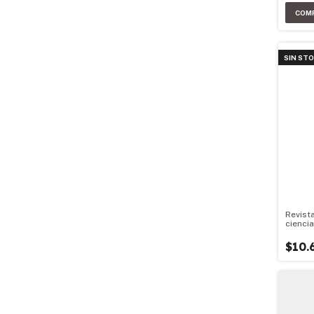
SIN ST
Revist
ciencia
$10.