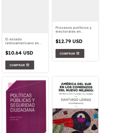
Procesos políticos y
electorales en
América latina (2010-
El estado
2013)
$12.79 USD
latinoamericano en
perspectiva: figuras,
crisis y prospectiva
$10.64 USD