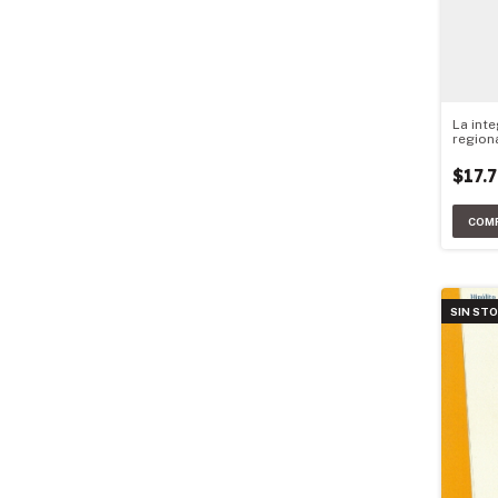
La int
region
Latina
$17.
SIN ST