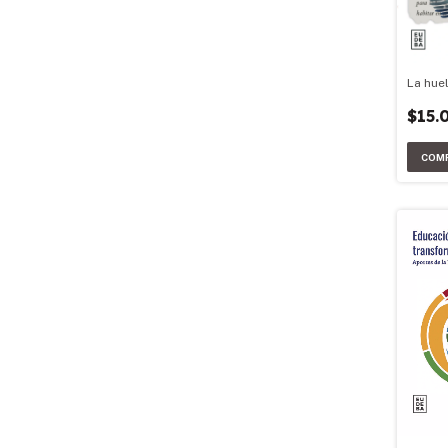
La hue
$15.