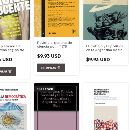
Revista argentina de
 y sociedad.
El trabajo y la política
ciencia pol. nº 7/8
evas reglas del
en la Argentina de fin
 Volumen 2
de siglo
$9.93 USD
3 USD
$9.93 USD
SIN STOCK