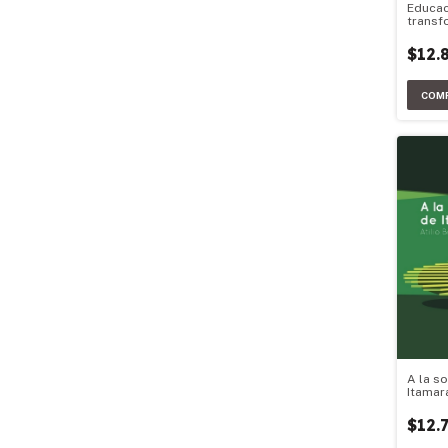
Educac
transf
$12.
A la s
Itamar
$12.