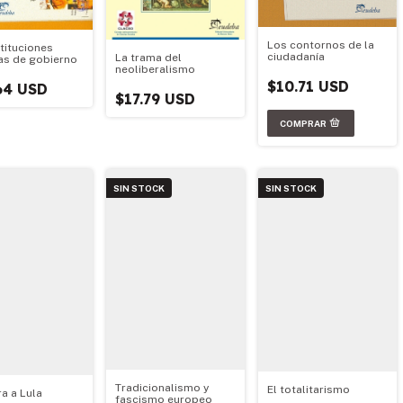
Los contornos de la
stituciones
ciudadanía
La trama del
cas de gobierno
neoliberalismo
$10.71 USD
64 USD
$17.79 USD
SIN STOCK
SIN STOCK
Tradicionalismo y
El totalitarismo
ra a Lula
fascismo europeo