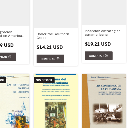
Inserción estratégica
egración
Under the Southern
suramericana
al en América
Cross
: Quo Vadis?
$19.21 USD
79 USD
$14.21 USD
OCK
SIN STOCK