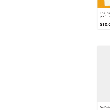
Las in
políti
$10.
De Dut