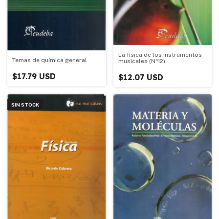
La física de los instrumentos
Temas de química general
musicales (Nª12)
$17.79 USD
$12.07 USD
SIN STOCK