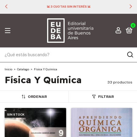
📊 3 CUOTAS SIN INTERÉS 📊
0
Inicio
>
Catalogo
>
Física Y Química
Física Y Química
33 productos
ORDENAR
FILTRAR
SIN STOCK