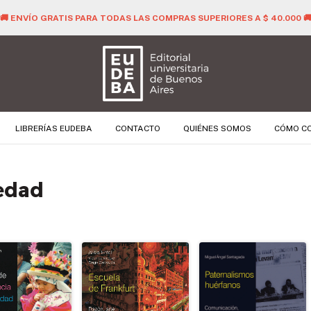
🚚 ENVÍO GRATIS PARA TODAS LAS COMPRAS SUPERIORES A $ 40.000 
LIBRERÍAS EUDEBA
CONTACTO
QUIÉNES SOMOS
CÓMO C
edad