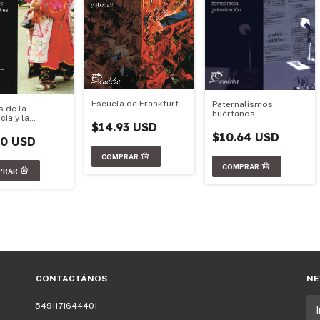
Escuela de Frankfurt
Paternalismos
s de la
huérfanos
cia y la
$14.93 USD
ad
$10.64 USD
50 USD
CONTACTÁNOS
NE
5491171644401