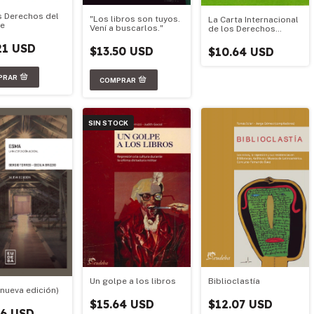
 Derechos del
"Los libros son tuyos.
La Carta Internacional
e
Vení a buscarlos."
de los Derechos
Humanos
21 USD
$13.50 USD
$10.64 USD
SIN STOCK
Un golpe a los libros
Biblioclastía
nueva edición)
$15.64 USD
$12.07 USD
86 USD