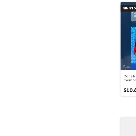
SIN ST
Constr
memori
$10.