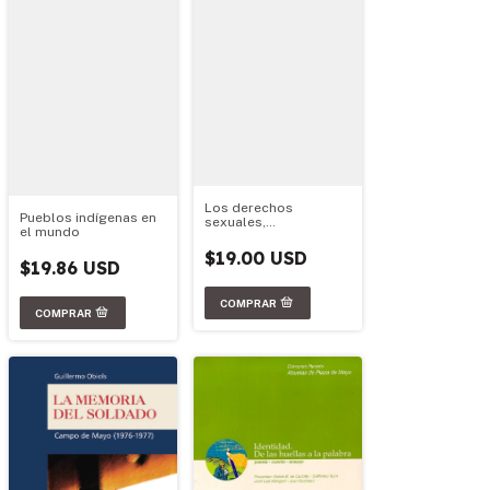
Los derechos
Pueblos indígenas en
sexuales,
el mundo
reproductivos y no
reproductivos,
$19.00 USD
incluido el derecho al
$19.86 USD
aborto, como derecho