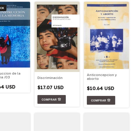
OCK
uccion de la
Anticoncepcion y
a /03
Discriminación
aborto
64 USD
$17.07 USD
$10.64 USD