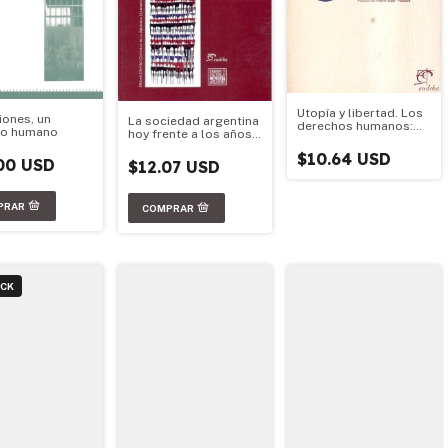
Utopía y libertad. Los
iones, un
La sociedad argentina
derechos humanos:
ho humano
hoy frente a los años
¿una ideología?
70
$10.64 USD
00 USD
$12.07 USD
OCK