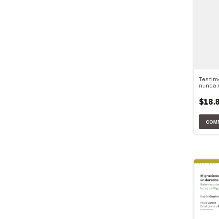
Testim
nunca
$18.