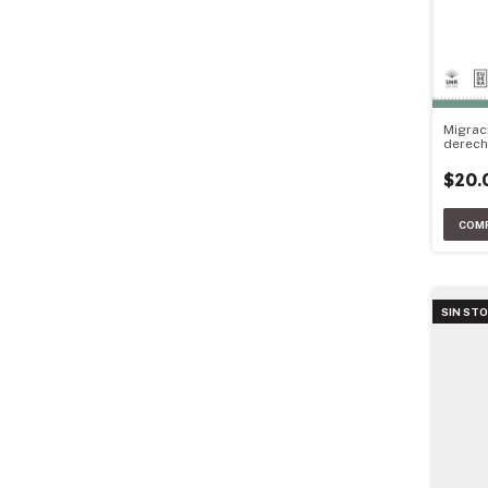
Migrac
derec
$20.
SIN ST