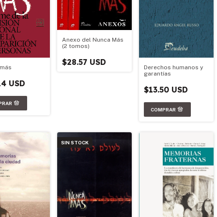
Anexo del Nunca Más
(2 tomos)
$28.57 USD
Derechos humanos y
 más
garantías
14 USD
$13.50 USD
SIN STOCK