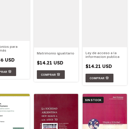
onios para
 más
Ley de acceso a la
Matrimonio igualitario
informacion publica
86 USD
$14.21 USD
$14.21 USD
SIN STOCK