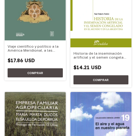
Viaje científico y político a la
América Meridional, a las
Historia de la inseminación
costas del mar Pacífico y a las
artificial y el semen congelado
islas Mar
$17.86 USD
en el mundo y en la Argentina
$14.21 USD