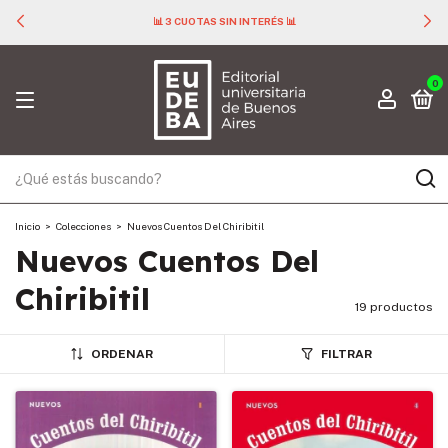
📊 3 CUOTAS SIN INTERÉS 📊
0
Inicio
>
Colecciones
>
Nuevos Cuentos Del Chiribitil
Nuevos Cuentos Del
Chiribitil
19 productos
ORDENAR
FILTRAR