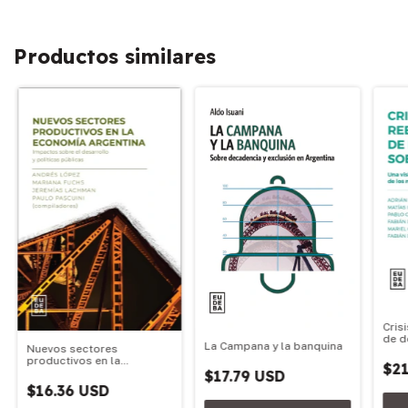
Productos similares
Cris
de d
La Campana y la banquina
Nuevos sectores
edic
productivos en la
$21
economía argentina
$17.79 USD
$16.36 USD