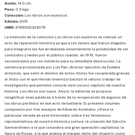
Ancho:
14.0 cm.
Peso:
0.3 kgs.
Colección:
Los libros son nuestros
Edición:
2015
ISBN:
9789502324579
La intención de la colección Los libros son nuestros es realizar un
acto de reparación histórica ya que a los textos que fueron elegidos
para integrarla les fue arrebatada violentamente la posibilidad de ser
conocidos y leídos por el público cuando, en 1976, fueron
secuestrados por los militares para su inmediata destrucción. La
sentencia pronunciada por Luis Pan, director ejecutivo de Eudeba
entonces, que selló el destino de estos títulos fue recuperada gracias
al título con el que Hernán Invernizzi bautizó el valioso trabajo de
investigación que permitió conocer este oscuro capítulo de nuestra
historia: Los libros son tuyos. Ahora, la editorial se propone
resignificar esas palabras a través de la recuperación de algunos de
los libros perdidos en ese acto de barbarie. El presente volumen,
compuesto por tres ensayos de Eduardo Astesano, ofrece la
particular mirada de este historiador sobre tres fenómenos
representativos de nuestra historia y cultura: la creación del Ejército
Sanmartiniano a la que considera una gran operación capitalista; la
figura de Rosas, a la que analiza al margen tanto del vituperio como