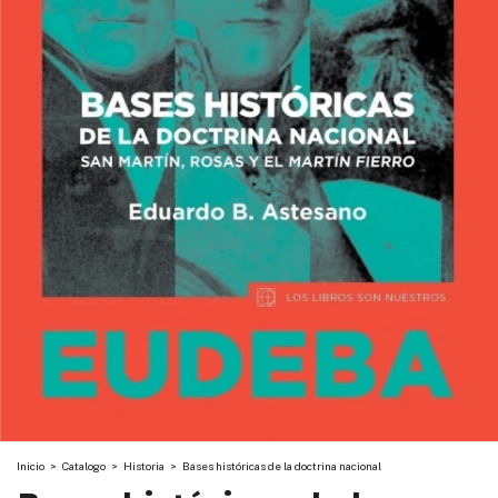
Inicio
>
Catalogo
>
Historia
>
Bases históricas de la doctrina nacional