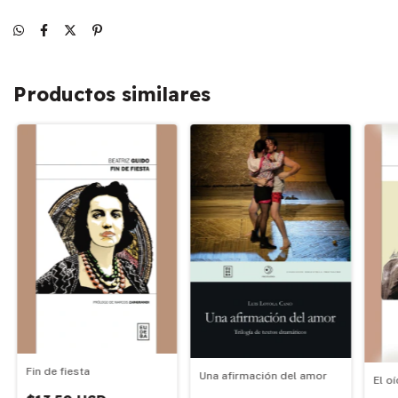
Productos similares
Fin de fiesta
Una afirmación del amor
El o