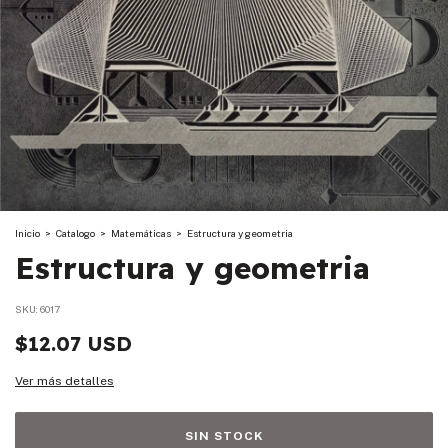
Inicio
>
Catalogo
>
Matemáticas
>
Estructura y geometria
Estructura y geometria
SKU:
6017
$12.07 USD
Ver más detalles