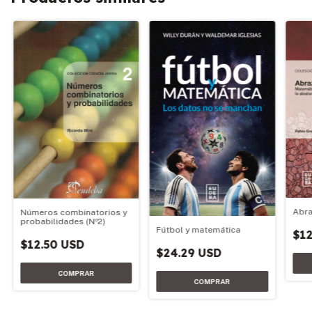
Abra
Números combinatorios y
probabilidades (Nº2)
Fútbol y matemática
$12
$12.50 USD
$24.29 USD