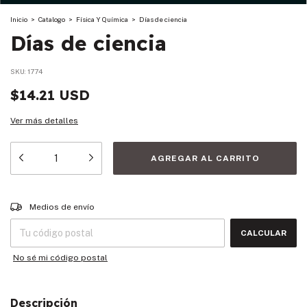
Inicio
>
Catalogo
>
Física Y Química
>
Días de ciencia
Días de ciencia
SKU:
1774
$14.21 USD
Ver más detalles
Entregas para el CP:
CAMBIAR CP
Medios de envío
CALCULAR
No sé mi código postal
Descripción