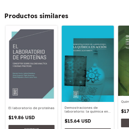
Productos similares
Quím
Demostraciones de
El laboratorio de proteínas
$17
laboratorio: la química en
acción
$19.86 USD
$15.64 USD