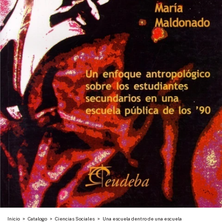
Inicio
>
Catalogo
>
Ciencias Sociales
>
Una escuela dentro de una escuela