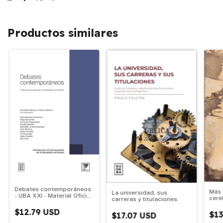
Productos similares
Debates contemporáneos
Más 
La universidad, sus
- UBA XXI - Material Oficial
cere
carreras y titulaciones
2025
$12.79 USD
$13
$17.07 USD