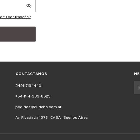
te tu contraseña?
CONTACTÁNOS
NE
5491171644401
+54-11-4-383-8025
pedidos@eudeba.com.ar
Av. Rivadavia 1573 - CABA - Buenos Aires