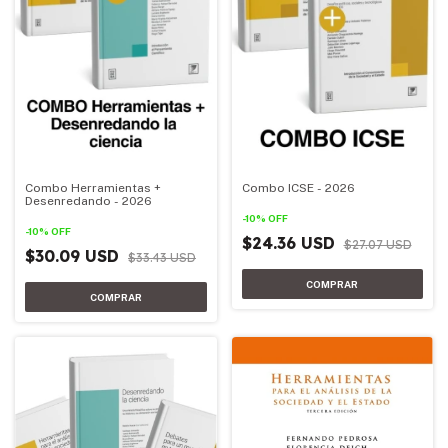
Combo Herramientas +
Combo ICSE - 2026
Desenredando - 2026
-
10
%
OFF
-
10
%
OFF
$24.36 USD
$27.07 USD
$30.09 USD
$33.43 USD