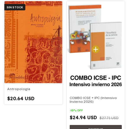
SIN STOCK
Antropología
$20.64 USD
COMBO ICSE + IPC (Intensivo
Invierno 2026)
-
10
%
OFF
$24.94 USD
$27.71 USD