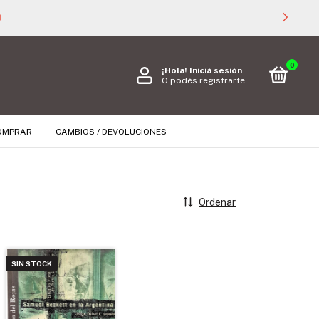

0
¡Hola!
Iniciá sesión
O podés registrarte
OMPRAR
CAMBIOS / DEVOLUCIONES
Ordenar
SIN STOCK