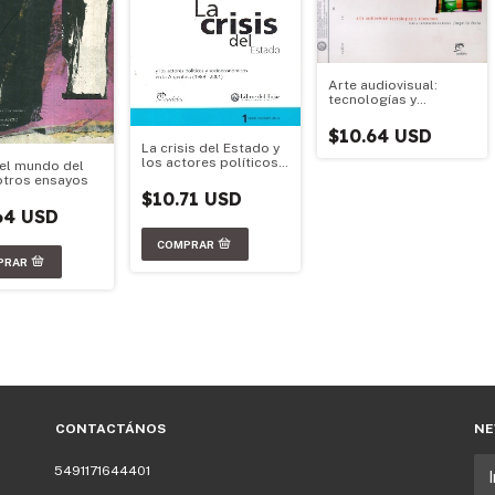
Arte audiovisual:
tecnologías y
discursos
$10.64 USD
La crisis del Estado y
los actores políticos y
del mundo del
socioeconómicos en
 otros ensayos
la Argentina (1989-
$10.71 USD
2001)
64 USD
CONTACTÁNOS
NE
5491171644401