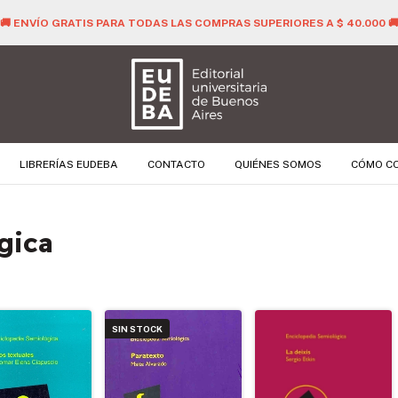
🚚 ENVÍO GRATIS PARA TODAS LAS COMPRAS SUPERIORES A $ 40.000 
LIBRERÍAS EUDEBA
CONTACTO
QUIÉNES SOMOS
CÓMO C
gica
SIN STOCK