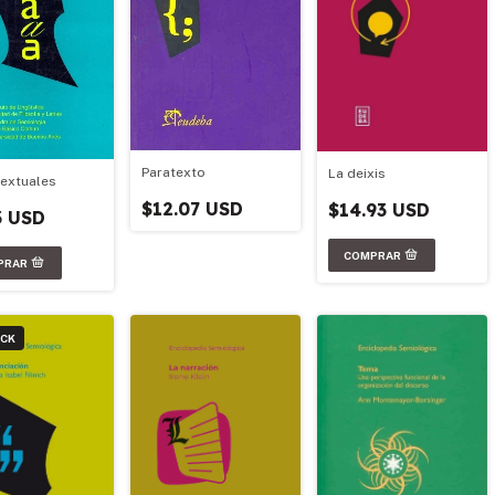
Paratexto
La deixis
textuales
$12.07 USD
$14.93 USD
3 USD
OCK