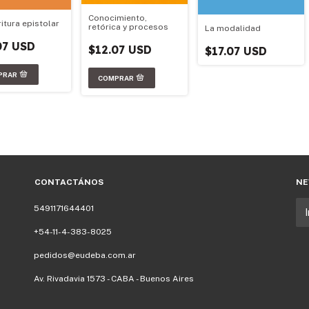
Conocimiento,
itura epistolar
retórica y procesos
La modalidad
07 USD
$12.07 USD
$17.07 USD
CONTACTÁNOS
NE
5491171644401
+54-11-4-383-8025
pedidos@eudeba.com.ar
Av. Rivadavia 1573 - CABA - Buenos Aires