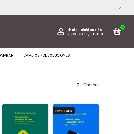

0
¡Hola!
Iniciá sesión
O podés registrarte
OMPRAR
CAMBIOS / DEVOLUCIONES
Ordenar
SIN STOCK