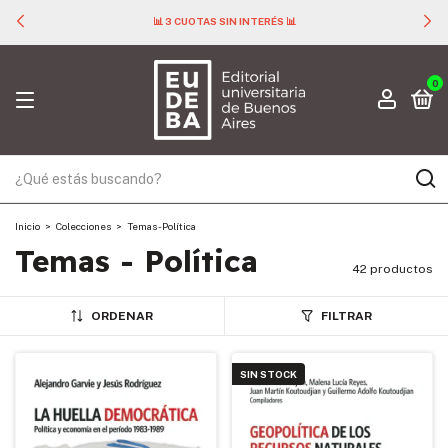
📊 3 CUOTAS SIN INTERÉS 📊
0
Inicio
>
Colecciones
>
Temas - Política
Temas - Política
42 productos
ORDENAR
FILTRAR
SIN STOCK