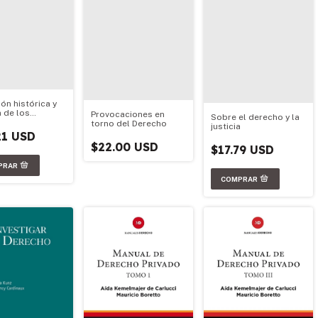
ón histórica y
a de los
Provocaciones en
Sobre el derecho y la
os de
torno del Derecho
justicia
ción de la
21 USD
Europea y el
$22.00 USD
$17.79 USD
sur