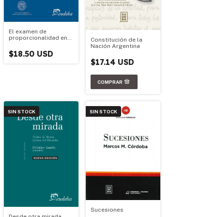
El examen de
proporcionalidad en
Constitución de la
el derecho
Nación Argentina
constitucional
$18.50 USD
$17.14 USD
SIN STOCK
SIN STOCK
Sucesiones
Desde otra mirada