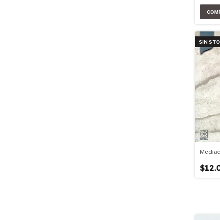
Intern
SIN ST
Mediac
$12.