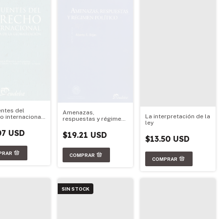
entes del
Amenazas,
La interpretación de la
o internacional
respuestas y régimen
ley
ra de la
político
ización
07 USD
$19.21 USD
$13.50 USD
SIN STOCK