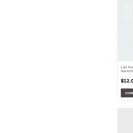
Las fu
derech
en la e
global
$12.