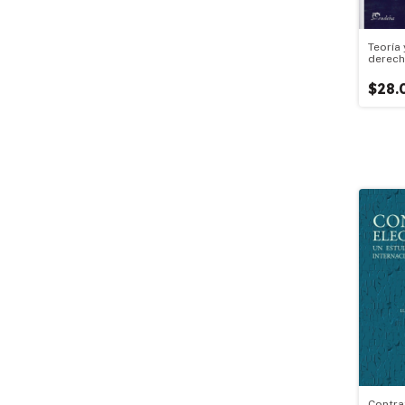
Teoría 
derech
$28.
Contra