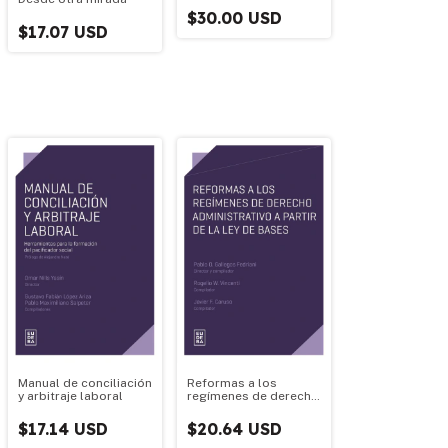
$30.00 USD
$17.07 USD
Manual de conciliación
Reformas a los
y arbitraje laboral
regímenes de derecho
administrativo a partir
de la Ley de bases
$17.14 USD
$20.64 USD