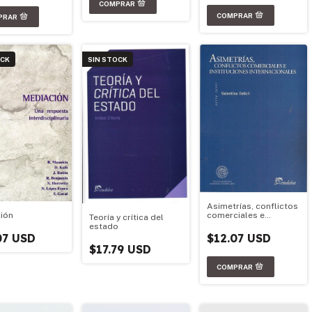
acional
OCK
SIN STOCK
Asimetrías, conflictos
ión
comerciales e
Teoría y crítica del
instituciones
estado
internacionales
07 USD
$12.07 USD
$17.79 USD