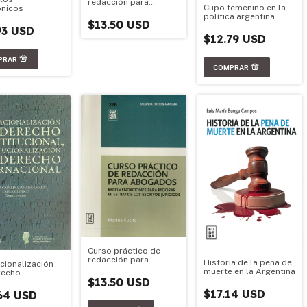
redacción para
Cupo femenino en la
ónicos
abogados
política argentina
$13.50 USD
93 USD
$12.79 USD
Curso práctico de
redacción para
Historia de la pena de
acionalización
abogados
muerte en la Argentina
recho
$13.50 USD
tucional,
tucionalización
$17.14 USD
64 USD
recho