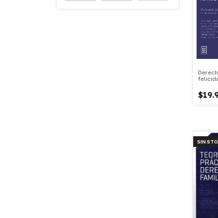
Derech
felicid
$19.
SIN ST