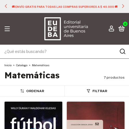
🚚 ENVÍO GRATIS PARA TODAS LAS COMPRAS SUPERIORES A $ 40.000 🚚
0
Inicio
>
Catalogo
>
Matemáticas
Matemáticas
7 productos
ORDENAR
FILTRAR