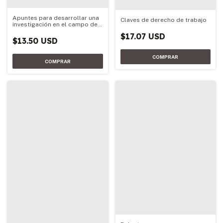
Apuntes para desarrollar una
Claves de derecho de trabajo
investigación en el campo de
la administración y el análisis
$17.07 USD
organizaci
$13.50 USD