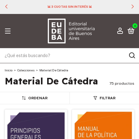
📊 3 CUOTAS SIN INTERÉS 📊
0
Inicio
>
Colecciones
>
Material De Cátedra
Material De Cátedra
75 productos
ORDENAR
FILTRAR