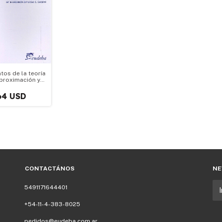
tos de la teoría
aproximación y
cación al
 óptimo de
64 USD
Fir
CONTACTÁNOS
NE
5491171644401
+54-11-4-383-8025
pedidos@eudeba.com.ar