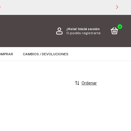

0
¡Hola!
Iniciá sesión
O podés registrarte
OMPRAR
CAMBIOS / DEVOLUCIONES
Ordenar