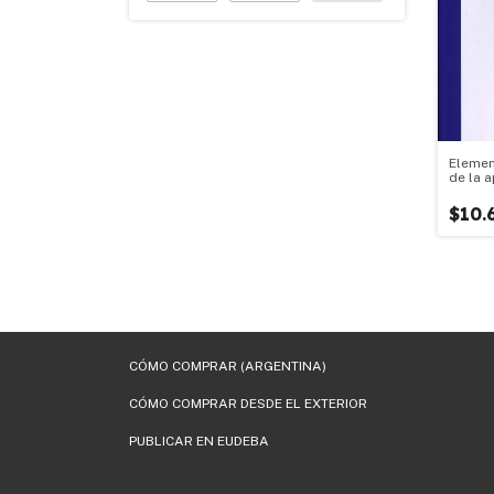
Elemen
de la 
su apli
diseño
$10.
filtros 
CÓMO COMPRAR (ARGENTINA)
CÓMO COMPRAR DESDE EL EXTERIOR
PUBLICAR EN EUDEBA