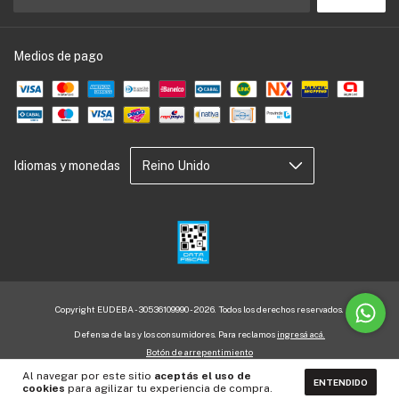
Medios de pago
Idiomas y monedas
Copyright EUDEBA - 30536109990 - 2026. Todos los derechos reservados.
Defensa de las y los consumidores. Para reclamos
ingresá acá.
Botón de arrepentimiento
Al navegar por este sitio
aceptás el uso de
ENTENDIDO
cookies
para agilizar tu experiencia de compra.