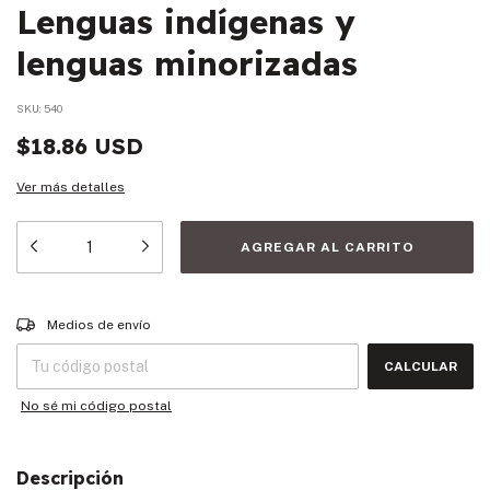
Lenguas indígenas y
lenguas minorizadas
SKU:
540
$18.86 USD
Ver más detalles
Entregas para el CP:
CAMBIAR CP
Medios de envío
CALCULAR
No sé mi código postal
Descripción