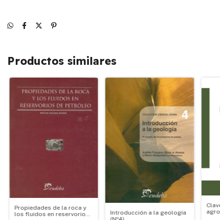
Productos similares
Clav
Propiedades de la roca y
agro
Introducción a la geología
los fluidos en reservorios
(Nº4)