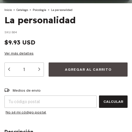
Inicio
>
Catalogo
>
Psicología
>
La personalidad
La personalidad
SKU:
864
$9.93 USD
Ver más detalles
Entregas para el CP:
CAMBIAR CP
Medios de envío
CALCULAR
No sé mi código postal
Descripción