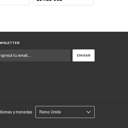
Física
$12.07 USD
WSLETTER
Idiomas y monedas