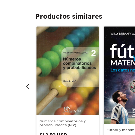
Productos similares
Números combinatorios y
probabilidades (Nº2)
nzada para la
Fútbol y matem