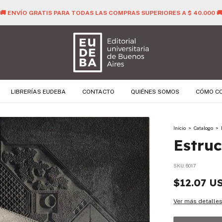
🚚 ENVÍO GRATIS PARA TODAS LAS COMPRAS SUPERIORES A $ 40.000 
LIBRERÍAS EUDEBA
CONTACTO
QUIÉNES SOMOS
CÓMO C
Inicio
>
Catalogo
>
Estruc
SKU:
6017
$12.07 U
Ver más detalle