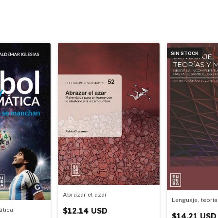
SIN STOCK
Abrazar el azar
Lenguaje, teorí
$12.14 USD
ática
$14.21 USD