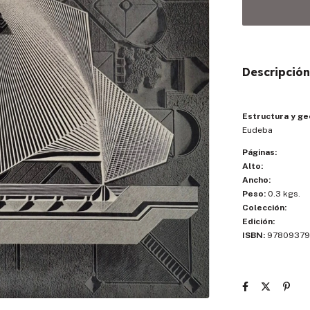
Descripción
Estructura y g
Eudeba
Páginas:
Alto:
Ancho:
Peso:
0.3 kgs.
Colección:
Edición:
ISBN:
97809379