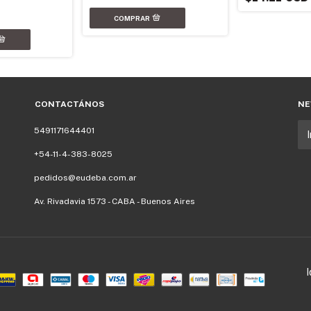
D
CONTACTÁNOS
NE
5491171644401
+54-11-4-383-8025
pedidos@eudeba.com.ar
Av. Rivadavia 1573 - CABA - Buenos Aires