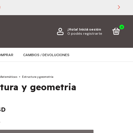

0
¡Hola!
Iniciá sesión
O podés registrarte
OMPRAR
CAMBIOS / DEVOLUCIONES
Matemáticas
>
Estructura y geometria
tura y geometria
SD
s