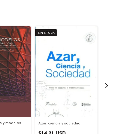
SIN STOCK
SIN STOCK
as y modelos
Azar, ciencia y sociedad
Matemática avan
$14.21 USD