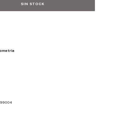
eometria
99004