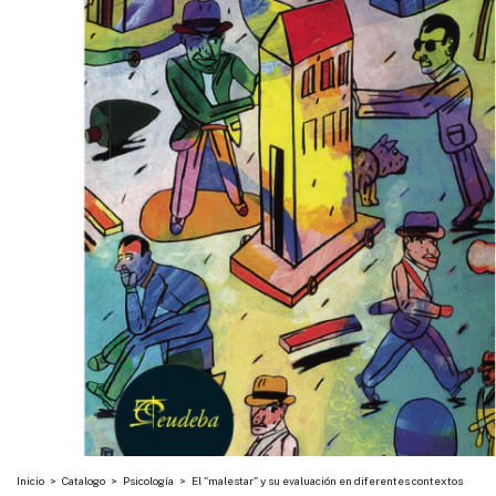
Inicio
>
Catalogo
>
Psicología
>
El "malestar" y su evaluación en diferentes contextos