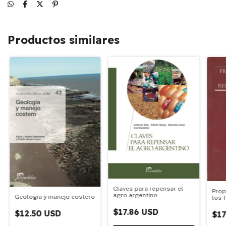
Productos similares
Claves para repensar el
Prop
agro argentino
Geología y manejo costero
los 
de p
$17.86 USD
$12.50 USD
$17