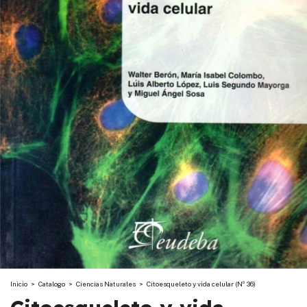
Inicio
>
Catalogo
>
Ciencias Naturales
>
Citoesqueleto y vida celular (Nº 36)