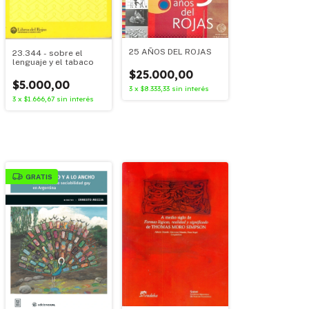
25 AÑOS DEL ROJAS
23.344 - sobre el
lenguaje y el tabaco
$25.000,00
$5.000,00
3
x
$8.333,33
sin interés
3
x
$1.666,67
sin interés
GRATIS