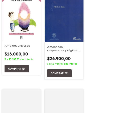
Ama del universo
Amenazas,
respuestas y régimen
$16.000,00
político
$26.900,00
3
x
$5.333,33
sin interés
3
x
$8.966,67
sin interés