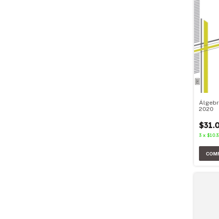
Álgebr
2020
$31.
3
x
$10.3