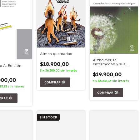
Almas quemadas
Alzheimer, la
$18.900,00
enfermedad y sus
a A. Edición
cuidados
3
x
$6.300,00
sin interés
$19.900,00
000,00
3
x
$6.633,33
sin interés
33,33
sin interés
SIN STOCK