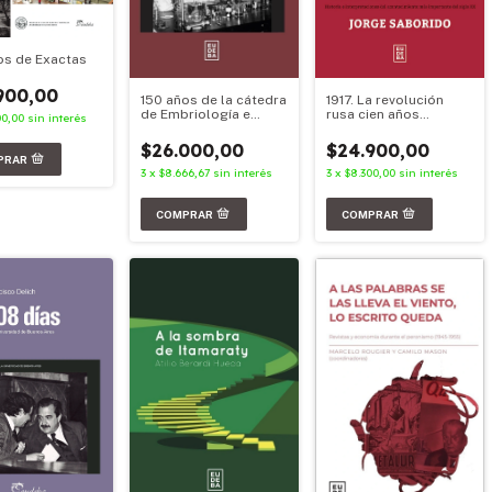
os de Exactas
900,00
150 años de la cátedra
1917. La revolución
de Embriología e
rusa cien años
00,00
sin interés
Histología en la
después
Facultad de Medicina
$26.000,00
$24.900,00
de la UBA
3
x
$8.666,67
sin interés
3
x
$8.300,00
sin interés