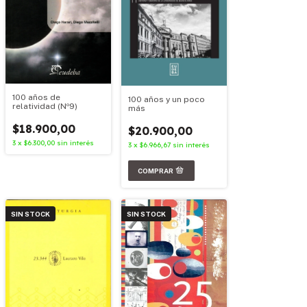
100 años de
100 años y un poco
relatividad (Nº9)
más
$18.900,00
$20.900,00
3
x
$6.300,00
sin interés
3
x
$6.966,67
sin interés
SIN STOCK
SIN STOCK