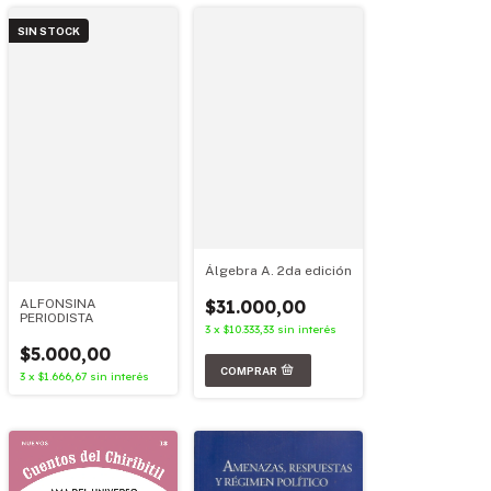
SIN STOCK
Álgebra A. 2da edición
$31.000,00
ALFONSINA
PERIODISTA
3
x
$10.333,33
sin interés
$5.000,00
3
x
$1.666,67
sin interés