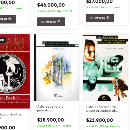
$17.000,00
900,00
$46.000,00
3
x
$5.666,67
sin interés
00,00
sin interés
3
x
$15.333,33
sin interés
OCK
Adolescencia y
Adolescencia: del
juventud
goce orgánico al
os y oráculos
hallazgo de objeto
s
$18.900,00
$21.900,00
3
x
$6.300,00
sin interés
3
x
$7.300,00
sin interés
900,00