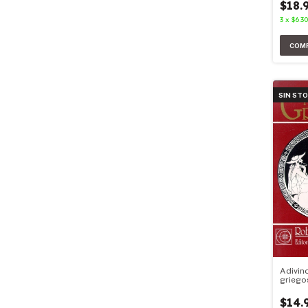
$18.
3
x
$6.3
SIN ST
Adivin
griego
$14.