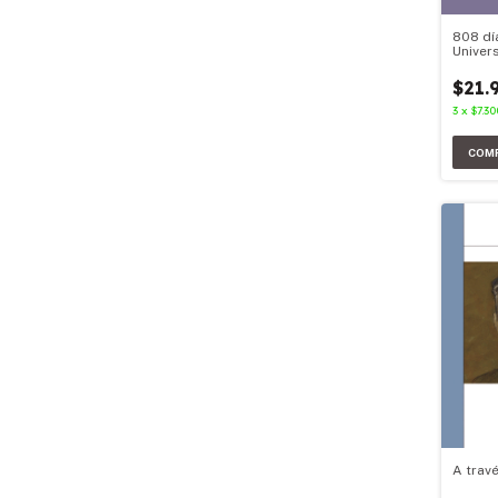
808 dí
Univer
Aires
$21.
3
x
$7.30
A trav