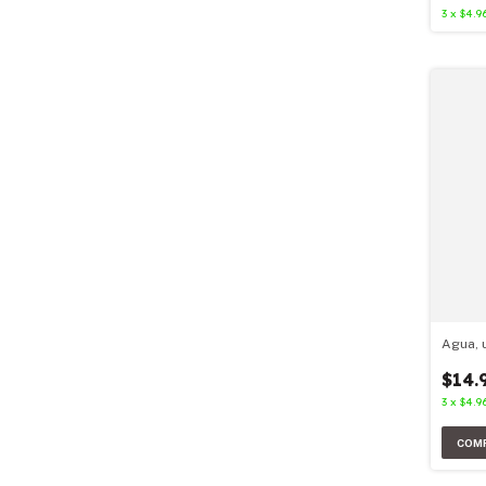
3
x
$4.9
Agua, 
$14.
3
x
$4.9