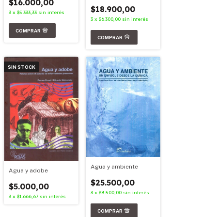
$16.000,00
$18.900,00
3
x
$5.333,33
sin interés
3
x
$6.300,00
sin interés
SIN STOCK
Agua y ambiente
Agua y adobe
$25.500,00
$5.000,00
3
x
$8.500,00
sin interés
3
x
$1.666,67
sin interés