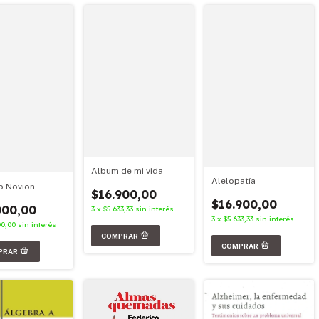
Álbum de mi vida
Alelopatía
o Novion
$16.900,00
$16.900,00
000,00
3
x
$5.633,33
sin interés
3
x
$5.633,33
sin interés
00,00
sin interés