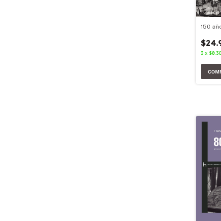
150 añ
$24.
3
x
$8.3