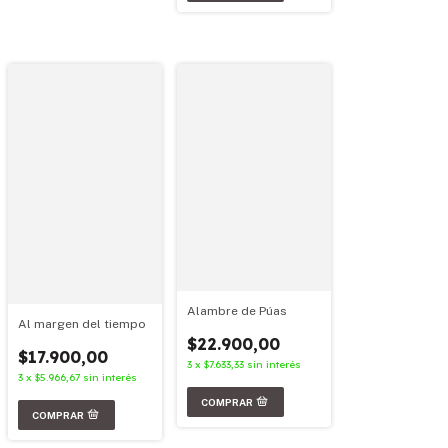
Alambre de Púas
Al margen del tiempo
$22.900,00
$17.900,00
3
x
$7.633,33
sin interés
3
x
$5.966,67
sin interés