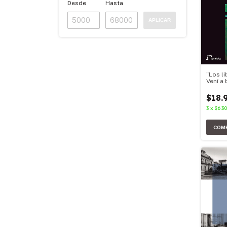
Desde
Hasta
APLICAR
"Los l
Vení a 
$18.
3
x
$6.3