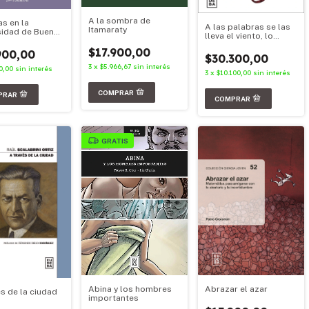
A la sombra de
as en la
A las palabras se las
Itamaraty
sidad de Buenos
lleva el viento, lo
escrito queda
$17.900,00
900,00
$30.300,00
3
x
$5.966,67
sin interés
0,00
sin interés
3
x
$10.100,00
sin interés
GRATIS
Abina y los hombres
Abrazar el azar
és de la ciudad
importantes