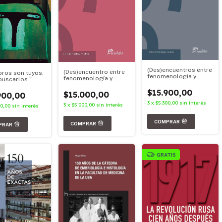
(Des)encuentros entre
(Des)encuentro entre
ibros son tuyos.
fenomenología y
fenomenología y
buscarlos."
psicoanálisis.
psicoanálisis.
Volumen I
$15.900,00
Volumen II
$15.000,00
900,00
3
x
$5.300,00
sin interés
3
x
$5.000,00
sin interés
00,00
sin interés
GRATIS