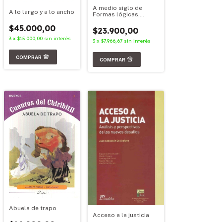
A medio siglo de
A lo largo y a lo ancho
Formas lógicas,
realidad y significado
$45.000,00
de Thomas Moro
$23.900,00
Simpson
3
x
$15.000,00
sin interés
3
x
$7.966,67
sin interés
Abuela de trapo
Acceso a la justicia