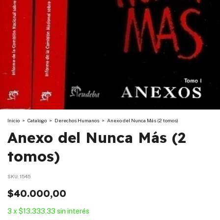
Inicio
>
Catalogo
>
Derechos Humanos
>
Anexo del Nunca Más (2 tomos)
Anexo del Nunca Más (2
tomos)
SKU:
1545
$40.000,00
3
x
$13.333,33
sin interés