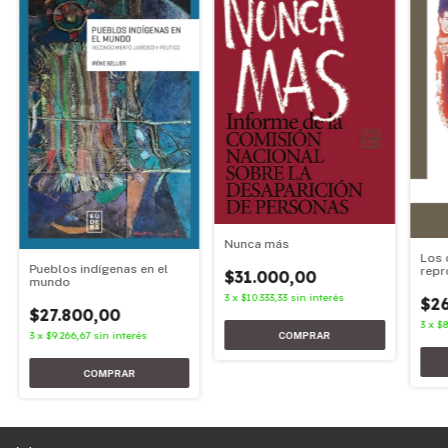
Nunca más
Los 
Pueblos indígenas en el
repr
$31.000,00
mundo
repr
dere
3
x
$10.333,33
sin interés
$26
der
$27.800,00
3
x
$8
3
x
$9.266,67
sin interés