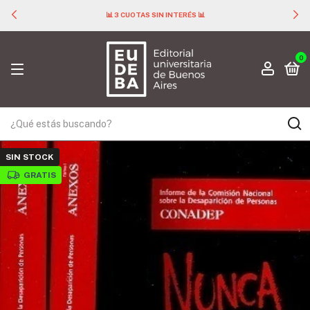
📊 3 CUOTAS SIN INTERÉS 📊
0
SIN STOCK
GRATIS