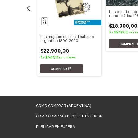
Los desafíos de
democrática 19
$18.900,00
3
x
$6.300,00
sin i
Las mujeres en el radicalismo
argentino 1890-2020
$22.900,00
omida
3
x
$7.633,33
sin interés
nterés
CÓMO COMPRAR (ARGENTINA)
CÓMO COMPRAR DESDE EL EXTERIOR
PUBLICAR EN EUDEBA