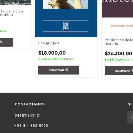
 la transición
83-1989
nterés
Problemas de la 
Los griegos
historia
$18.900,00
$26.300,00
3
x
$6.300,00
sin interés
3
x
$8.766,67
sin in
CONTACTÁNOS
NE
5491171644401
+54-11-4-383-8025