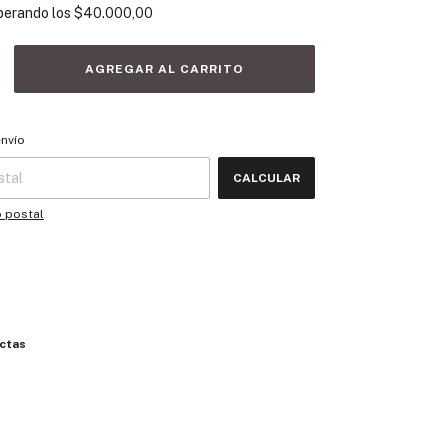
perando los
$40.000,00
 CP:
CAMBIAR CP
envío
CALCULAR
o postal
ctas