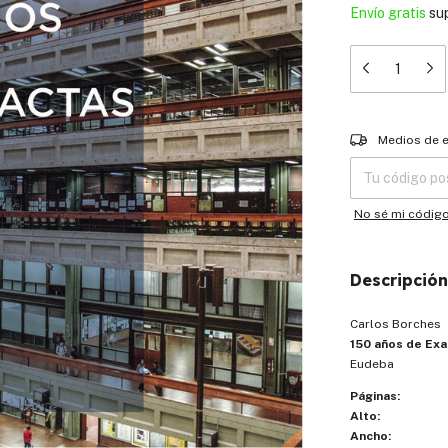
Envío gratis
su
Entregas para el
Medios de 
No sé mi códig
Descripción
Carlos Borches
150 años de Exa
Eudeba
Páginas:
Alto:
Ancho: