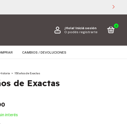
0
¡Hola!
Iniciá sesión
O podés registrarte
OMPRAR
CAMBIOS / DEVOLUCIONES
Historia
>
150 años de Exactas
os de Exactas
00
sin interés
s