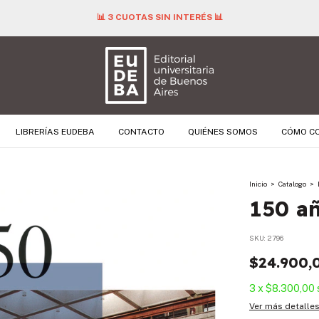
📊 3 CUOTAS SIN INTERÉS 📊
LIBRERÍAS EUDEBA
CONTACTO
QUIÉNES SOMOS
CÓMO C
Inicio
>
Catalogo
>
150 añ
SKU:
2796
$24.900,
3
x
$8.300,00
Ver más detalle